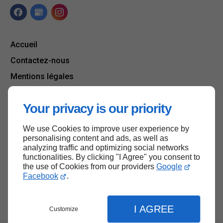
Accueil
Contactez-nous
Mentions légales
Plan du site
Your privacy is our priority
We use Cookies to improve user experience by
Haut de page
personalising content and ads, as well as
analyzing traffic and optimizing social networks
functionalities. By clicking "I Agree" you consent to
the use of Cookies from our providers
Google
Facebook
.
I AGREE
Customize