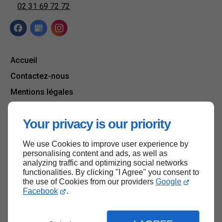
02 31 69 72 72
Accueil
Contactez-nous
Mentions légales
Plan du site
Your privacy is our priority
We use Cookies to improve user experience by
Haut de page
personalising content and ads, as well as
analyzing traffic and optimizing social networks
functionalities. By clicking "I Agree" you consent to
the use of Cookies from our providers
Google
Facebook
.