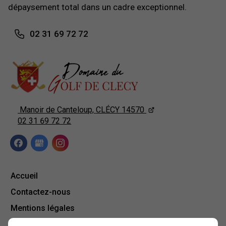
dépaysement total dans un cadre exceptionnel.
02 31 69 72 72
Manoir de Canteloup,
CLÉCY
14570
02 31 69 72 72
Accueil
Contactez-nous
Mentions légales
Plan du site