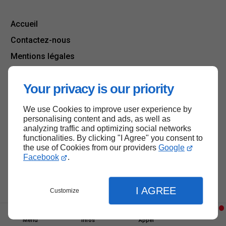
Accueil
Contactez-nous
Mentions légales
Plan du site
Your privacy is our priority
We use Cookies to improve user experience by
Haut de page
personalising content and ads, as well as
analyzing traffic and optimizing social networks
functionalities. By clicking "I Agree" you consent to
the use of Cookies from our providers
Google
Facebook
.
I AGREE
Customize
Menu
Infos
Appel