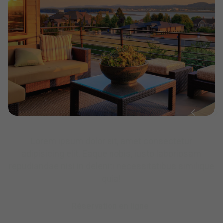
Lorem ipsum dolor sit, amet consectetur
adipisicing elit. Eaque nobis, iusto laboriosam
repudiandae nisi in deleniti necessitatibus similique
quia!
Réservation en ligne